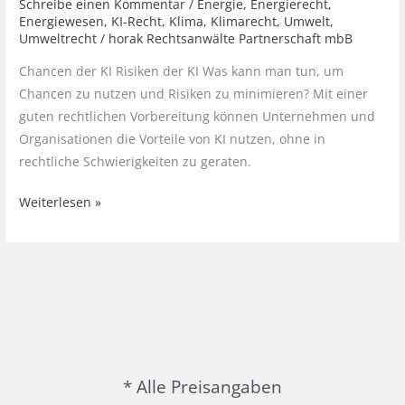
Schreibe einen Kommentar
/
Energie
,
Energierecht
,
Energiewesen
,
KI-Recht
,
Klima
,
Klimarecht
,
Umwelt
,
Umweltrecht
/
horak Rechtsanwälte Partnerschaft mbB
Chancen der KI Risiken der KI Was kann man tun, um
Chancen zu nutzen und Risiken zu minimieren? Mit einer
guten rechtlichen Vorbereitung können Unternehmen und
Organisationen die Vorteile von KI nutzen, ohne in
rechtliche Schwierigkeiten zu geraten.
Verwendung
Weiterlesen »
von
Künstlicher
Intelligenz
(KI)
in
Umwelt,
Klima
und
* Alle Preisangaben
Energie