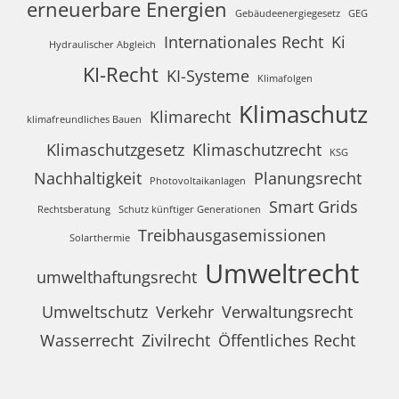
erneuerbare Energien
Gebäudeenergiegesetz
GEG
Internationales Recht
Ki
Hydraulischer Abgleich
KI-Recht
KI-Systeme
Klimafolgen
Klimaschutz
Klimarecht
klimafreundliches Bauen
Klimaschutzgesetz
Klimaschutzrecht
KSG
Nachhaltigkeit
Planungsrecht
Photovoltaikanlagen
Smart Grids
Rechtsberatung
Schutz künftiger Generationen
Treibhausgasemissionen
Solarthermie
Umweltrecht
umwelthaftungsrecht
Umweltschutz
Verkehr
Verwaltungsrecht
Wasserrecht
Zivilrecht
Öffentliches Recht