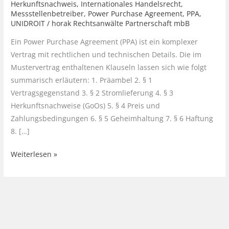
Herkunftsnachweis
,
Internationales Handelsrecht
,
Messstellenbetreiber
,
Power Purchase Agreement
,
PPA
,
UNIDROIT
/
horak Rechtsanwälte Partnerschaft mbB
Ein Power Purchase Agreement (PPA) ist ein komplexer
Vertrag mit rechtlichen und technischen Details. Die im
Mustervertrag enthaltenen Klauseln lassen sich wie folgt
summarisch erläutern: 1. Präambel 2. § 1
Vertragsgegenstand 3. § 2 Stromlieferung 4. § 3
Herkunftsnachweise (GoOs) 5. § 4 Preis und
Zahlungsbedingungen 6. § 5 Geheimhaltung 7. § 6 Haftung
8. […]
Aufbau
Weiterlesen »
und
Inhalt
eines
Power
Purchase