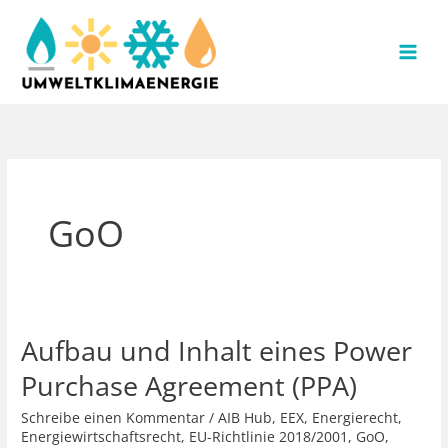
Zum
Inhalt
springen
GoO
Aufbau und Inhalt eines Power
Purchase Agreement (PPA)
Schreibe einen Kommentar
/
AIB Hub
,
EEX
,
Energierecht
,
Energiewirtschaftsrecht
,
EU-Richtlinie 2018/2001
,
GoO
,