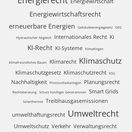
Energierecht
Energiewirtschaft
Energiewirtschaftsrecht
erneuerbare Energien
Gebäudeenergiegesetz
GEG
Internationales Recht
Ki
Hydraulischer Abgleich
KI-Recht
KI-Systeme
Klimafolgen
Klimaschutz
Klimarecht
klimafreundliches Bauen
Klimaschutzgesetz
Klimaschutzrecht
KSG
Nachhaltigkeit
Planungsrecht
Photovoltaikanlagen
Smart Grids
Rechtsberatung
Schutz künftiger Generationen
Treibhausgasemissionen
Solarthermie
Umweltrecht
umwelthaftungsrecht
Umweltschutz
Verkehr
Verwaltungsrecht