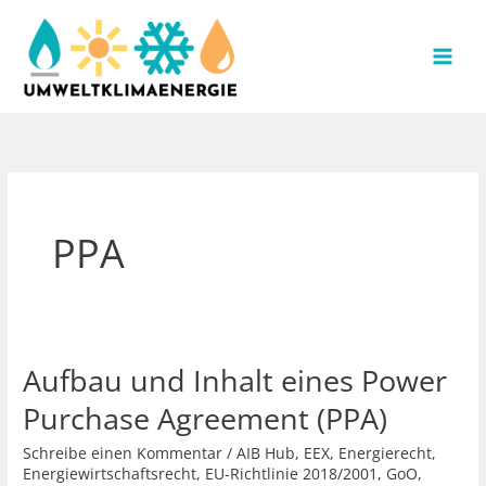
Zum
Inhalt
springen
PPA
Aufbau und Inhalt eines Power
Purchase Agreement (PPA)
Schreibe einen Kommentar
/
AIB Hub
,
EEX
,
Energierecht
,
Energiewirtschaftsrecht
,
EU-Richtlinie 2018/2001
,
GoO
,