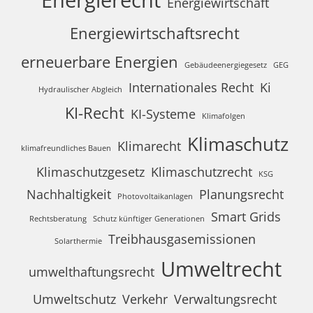
Energierecht
Energiewirtschaft
Energiewirtschaftsrecht
erneuerbare Energien
Gebäudeenergiegesetz
GEG
Internationales Recht
Ki
Hydraulischer Abgleich
KI-Recht
KI-Systeme
Klimafolgen
Klimaschutz
Klimarecht
klimafreundliches Bauen
Klimaschutzgesetz
Klimaschutzrecht
KSG
Nachhaltigkeit
Planungsrecht
Photovoltaikanlagen
Smart Grids
Rechtsberatung
Schutz künftiger Generationen
Treibhausgasemissionen
Solarthermie
Umweltrecht
umwelthaftungsrecht
Umweltschutz
Verkehr
Verwaltungsrecht