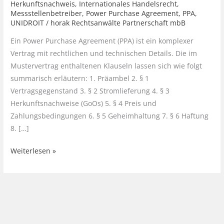
Herkunftsnachweis
,
Internationales Handelsrecht
,
Messstellenbetreiber
,
Power Purchase Agreement
,
PPA
,
UNIDROIT
/
horak Rechtsanwälte Partnerschaft mbB
Ein Power Purchase Agreement (PPA) ist ein komplexer
Vertrag mit rechtlichen und technischen Details. Die im
Mustervertrag enthaltenen Klauseln lassen sich wie folgt
summarisch erläutern: 1. Präambel 2. § 1
Vertragsgegenstand 3. § 2 Stromlieferung 4. § 3
Herkunftsnachweise (GoOs) 5. § 4 Preis und
Zahlungsbedingungen 6. § 5 Geheimhaltung 7. § 6 Haftung
8. […]
Aufbau
Weiterlesen »
und
Inhalt
eines
Power
Purchase