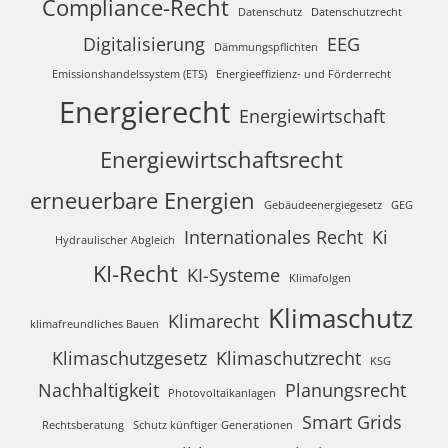
Compliance-Recht
Datenschutz
Datenschutzrecht
Digitalisierung
EEG
Dämmungspflichten
Emissionshandelssystem (ETS)
Energieeffizienz- und Förderrecht
Energierecht
Energiewirtschaft
Energiewirtschaftsrecht
erneuerbare Energien
Gebäudeenergiegesetz
GEG
Internationales Recht
Ki
Hydraulischer Abgleich
KI-Recht
KI-Systeme
Klimafolgen
Klimaschutz
Klimarecht
klimafreundliches Bauen
Klimaschutzgesetz
Klimaschutzrecht
KSG
Nachhaltigkeit
Planungsrecht
Photovoltaikanlagen
Smart Grids
Rechtsberatung
Schutz künftiger Generationen