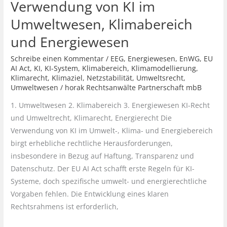
Verwendung von KI im
und
Umweltwesen, Klimabereich
der
EU
und Energiewesen
Schreibe einen Kommentar
/
EEG
,
Energiewesen
,
EnWG
,
EU
AI Act
,
KI
,
KI-System
,
Klimabereich
,
Klimamodellierung
,
Klimarecht
,
Klimaziel
,
Netzstabilität
,
Umweltsrecht
,
Umweltwesen
/
horak Rechtsanwälte Partnerschaft mbB
1. Umweltwesen 2. Klimabereich 3. Energiewesen KI-Recht
und Umweltrecht, Klimarecht, Energierecht Die
Verwendung von KI im Umwelt-, Klima- und Energiebereich
birgt erhebliche rechtliche Herausforderungen,
insbesondere in Bezug auf Haftung, Transparenz und
Datenschutz. Der EU AI Act schafft erste Regeln für KI-
Systeme, doch spezifische umwelt- und energierechtliche
Vorgaben fehlen. Die Entwicklung eines klaren
Rechtsrahmens ist erforderlich,