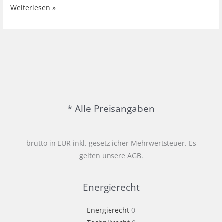
Das
Weiterlesen »
Erneuerbare-
Energien-
Gesetz
(EEG)
2024
als
eine
Säule
* Alle Preisangaben
der
deutschen
brutto in EUR inkl. gesetzlicher Mehrwertsteuer. Es
Energiewende
gelten unsere AGB.
Energierecht
Energierecht
0