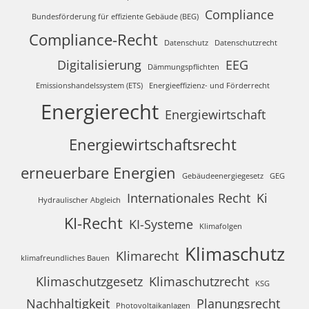
Compliance
Bundesförderung für effiziente Gebäude (BEG)
Compliance-Recht
Datenschutz
Datenschutzrecht
Digitalisierung
EEG
Dämmungspflichten
Emissionshandelssystem (ETS)
Energieeffizienz- und Förderrecht
Energierecht
Energiewirtschaft
Energiewirtschaftsrecht
erneuerbare Energien
Gebäudeenergiegesetz
GEG
Internationales Recht
Ki
Hydraulischer Abgleich
KI-Recht
KI-Systeme
Klimafolgen
Klimaschutz
Klimarecht
klimafreundliches Bauen
Klimaschutzgesetz
Klimaschutzrecht
KSG
Nachhaltigkeit
Planungsrecht
Photovoltaikanlagen