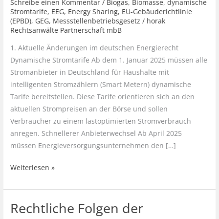
Schreibe einen Kommentar
/
Biogas
,
Biomasse
,
dynamische
Stromtarife
,
EEG
,
Energy Sharing
,
EU-Gebäuderichtlinie
(EPBD)
,
GEG
,
Messstellenbetriebsgesetz
/
horak
Rechtsanwälte Partnerschaft mbB
1. Aktuelle Änderungen im deutschen Energierecht
Dynamische Stromtarife Ab dem 1. Januar 2025 müssen alle
Stromanbieter in Deutschland für Haushalte mit
intelligenten Stromzählern (Smart Metern) dynamische
Tarife bereitstellen. Diese Tarife orientieren sich an den
aktuellen Strompreisen an der Börse und sollen
Verbraucher zu einem lastoptimierten Stromverbrauch
anregen. Schnellerer Anbieterwechsel Ab April 2025
müssen Energieversorgungsunternehmen den […]
Energierechtliche
Weiterlesen »
Entwicklungen
2025
Rechtliche Folgen der
in
Deutschland