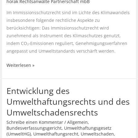
horak Rechtsanwälte Partnerschaft mbB
Im Immissionsschutzrecht sind im Lichte des Klimawandels
insbesondere folgende rechtliche Aspekte zu
berücksichtigen: Das Immissionsschutzrecht wird
zunehmend als Instrument des Klimaschutzes genutzt,
indem CO₂-Emissionen reguliert, Genehmigungsverfahren
angepasst und Umweltstandards verschärft werden.
Wie
Weiterlesen »
ändert
der
Entwicklung des
Klimawandel
das
Umwelthaftungsrechts und des
Immisssionschutzrecht?
Umweltschadensrechts
Schreibe einen Kommentar
/
Allgemein
,
Bundesverfassungsgericht
,
Umwelthaftungsgesetz
(UmweltHG)
,
Umwelthaftungsrecht
,
Umweltschaden
,