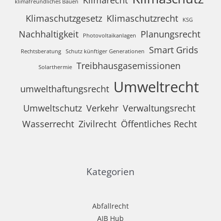
Klimarecht
klimafreundliches Bauen
Klimaschutzgesetz
Klimaschutzrecht
KSG
Nachhaltigkeit
Planungsrecht
Photovoltaikanlagen
Smart Grids
Rechtsberatung
Schutz künftiger Generationen
Treibhausgasemissionen
Solarthermie
Umweltrecht
umwelthaftungsrecht
Umweltschutz
Verkehr
Verwaltungsrecht
Wasserrecht
Zivilrecht
Öffentliches Recht
Kategorien
Abfallrecht
AIB Hub