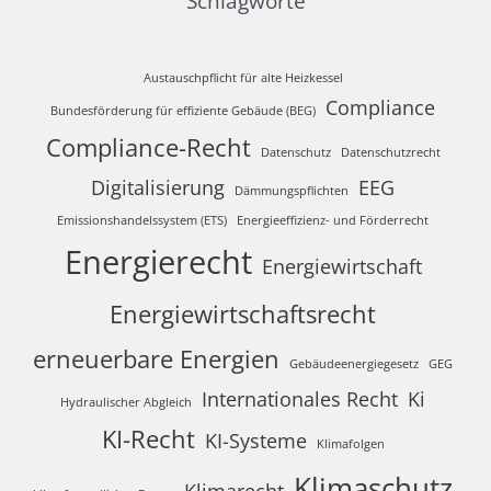
Schlagworte
Austauschpflicht für alte Heizkessel
Compliance
Bundesförderung für effiziente Gebäude (BEG)
Compliance-Recht
Datenschutz
Datenschutzrecht
Digitalisierung
EEG
Dämmungspflichten
Emissionshandelssystem (ETS)
Energieeffizienz- und Förderrecht
Energierecht
Energiewirtschaft
Energiewirtschaftsrecht
erneuerbare Energien
Gebäudeenergiegesetz
GEG
Internationales Recht
Ki
Hydraulischer Abgleich
KI-Recht
KI-Systeme
Klimafolgen
Klimaschutz