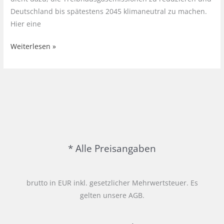
Deutschland bis spätestens 2045 klimaneutral zu machen.
Hier eine
Das
Weiterlesen »
Klimaschutzgesetz
(KSG)
zur
Reduktion
von
Treibhausgasemissionen
und
Deutschland
* Alle Preisangaben
klimaneutral
werden
brutto in EUR inkl. gesetzlicher Mehrwertsteuer. Es
zu
gelten unsere AGB.
lassen