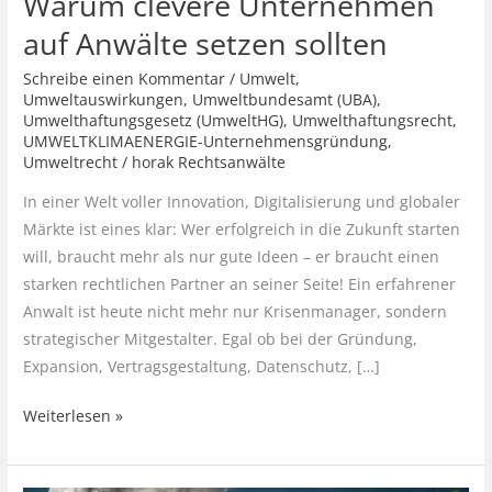
Warum clevere Unternehmen
auf Anwälte setzen sollten
Schreibe einen Kommentar
/
Umwelt
,
Umweltauswirkungen
,
Umweltbundesamt (UBA)
,
Umwelthaftungsgesetz (UmweltHG)
,
Umwelthaftungsrecht
,
UMWELTKLIMAENERGIE-Unternehmensgründung
,
Umweltrecht
/
horak Rechtsanwälte
In einer Welt voller Innovation, Digitalisierung und globaler
Märkte ist eines klar: Wer erfolgreich in die Zukunft starten
will, braucht mehr als nur gute Ideen – er braucht einen
starken rechtlichen Partner an seiner Seite! Ein erfahrener
Anwalt ist heute nicht mehr nur Krisenmanager, sondern
strategischer Mitgestalter. Egal ob bei der Gründung,
Expansion, Vertragsgestaltung, Datenschutz, […]
Mit
Weiterlesen »
Recht
in