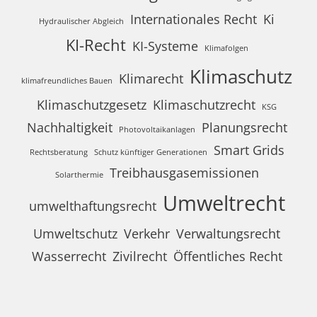
Internationales Recht
Ki
Hydraulischer Abgleich
KI-Recht
KI-Systeme
Klimafolgen
Klimaschutz
Klimarecht
klimafreundliches Bauen
Klimaschutzgesetz
Klimaschutzrecht
KSG
Nachhaltigkeit
Planungsrecht
Photovoltaikanlagen
Smart Grids
Rechtsberatung
Schutz künftiger Generationen
Treibhausgasemissionen
Solarthermie
Umweltrecht
umwelthaftungsrecht
Umweltschutz
Verkehr
Verwaltungsrecht
Wasserrecht
Zivilrecht
Öffentliches Recht