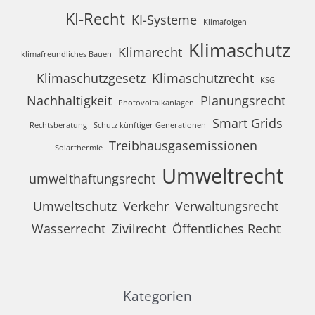
KI-Recht
KI-Systeme
Klimafolgen
Klimaschutz
Klimarecht
klimafreundliches Bauen
Klimaschutzgesetz
Klimaschutzrecht
KSG
Nachhaltigkeit
Planungsrecht
Photovoltaikanlagen
Smart Grids
Rechtsberatung
Schutz künftiger Generationen
Treibhausgasemissionen
Solarthermie
Umweltrecht
umwelthaftungsrecht
Umweltschutz
Verkehr
Verwaltungsrecht
Wasserrecht
Zivilrecht
Öffentliches Recht
Kategorien