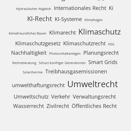
Internationales Recht
Ki
Hydraulischer Abgleich
KI-Recht
KI-Systeme
Klimafolgen
Klimaschutz
Klimarecht
klimafreundliches Bauen
Klimaschutzgesetz
Klimaschutzrecht
KSG
Nachhaltigkeit
Planungsrecht
Photovoltaikanlagen
Smart Grids
Rechtsberatung
Schutz künftiger Generationen
Treibhausgasemissionen
Solarthermie
Umweltrecht
umwelthaftungsrecht
Umweltschutz
Verkehr
Verwaltungsrecht
Wasserrecht
Zivilrecht
Öffentliches Recht